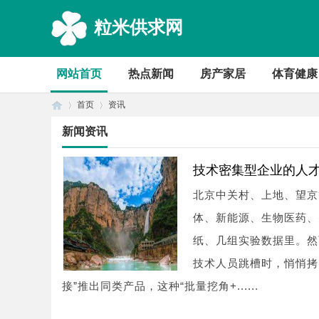
粒米供求网
网站首页
热点新闻
房产家居
体育健康
首页
资讯
新闻资讯
首
›
›
技术密集型企业的人才
北京中关村、上地、望京
体、新能源、生物医药、
纸、几组实验数据里。然
技术人员跳槽时，悄悄拷
接”推出同类产品，这种“批量挖角+......
页