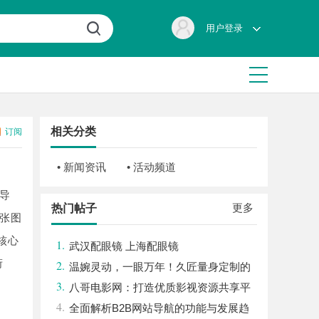
用户登录
相关分类
订阅
• 新闻资讯
• 活动频道
导
更多
热门帖子
张图
核心
1.
武汉配眼镜 上海配眼镜
衔
2.
温婉灵动，一眼万年！久匠量身定制的
3.
眉眼唇，才是你整张脸的点睛之笔！淡颜系
八哥电影网：打造优质影视资源共享平
4.
女生的气质加分项
台的创新之路
全面解析B2B网站导航的功能与发展趋