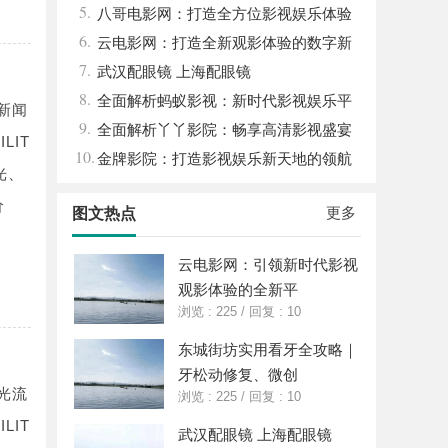
5.
势
八哥电影网：打造全方位影视娱乐体验
6.
的平台解析
云电影网：打造全新观影体验的数字新
7.
时代平台
武汉配眼镜 上海配眼镜
8.
全面解析蚂蚁影视：新时代影视娱乐平
新闻
9.
台的崛起与发展
全面解析丫丫影院：畅享高清影视盛宴
LIT
10.
的最佳选择
金牌影院：打造影视娱乐新天地的领航
光、
者
价
更多
图文热点
云电影网：引领新时代影视
观影体验的全新平
浏览 : 225
/
回复 : 10
东城街坊实用看牙全攻略｜
牙松动修复、微创
光流
浏览 : 225
/
回复 : 10
LIT
武汉配眼镜 上海配眼镜