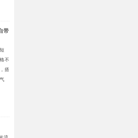
自带
短
格不
，搭
气
光流