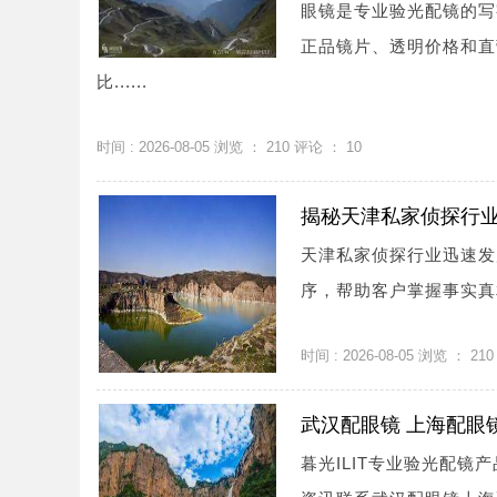
眼镜是专业验光配镜的写
正品镜片、透明价格和直
比......
时间 : 2026-08-05 浏览 ：
210
评论 ：
10
揭秘天津私家侦探行
天津私家侦探行业迅速发
序，帮助客户掌握事实真相
时间 : 2026-08-05 浏览 ：
210
武汉配眼镜 上海配眼
暮光ILIT专业验光配