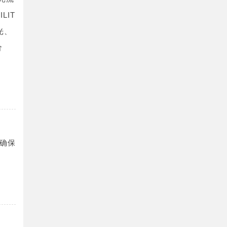
LIT
光、
价
确保