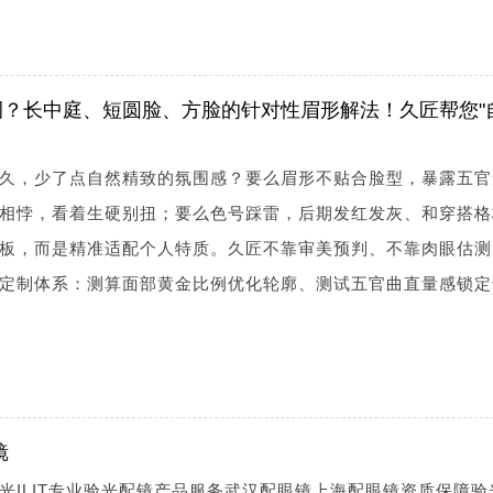
？长中庭、短圆脸、方脸的针对性眉形解法！久匠帮您"
久，少了点自然精致的氛围感？要么眉形不贴合脸型，暴露五官
相悖，看着生硬别扭；要么色号踩雷，后期发红发灰、和穿搭格
板，而是精准适配个人特质。久匠不靠审美预判、不靠肉眼估测
定制体系：测算面部黄金比例优化轮廓、测试五官曲直量感锁定
镜
光ILIT专业验光配镜产品服务武汉配眼镜上海配眼镜资质保障验