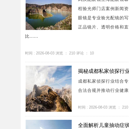
程验光师门店案例新闻资讯联系
眼镜是专业验光配镜的写
正品镜片、透明价格和直
比......
时间 : 2026-08-03 浏览 ：
210
评论 ：
10
揭秘成都私家侦探行
成都私家侦探行业结合专
合法合规并推动行业健康发
时间 : 2026-08-03 浏览 ：
210
全面解析儿童抽动症