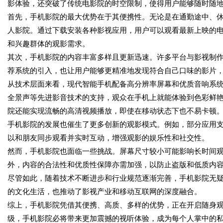
影体验，还突破了传统电影院的时空限制，使得用户能够随时随
首先，手机影院的最大优势在于其便携性。无论是在通勤途中、
人影院。通过下载安装各种影视应用，用户可以观看最新上映的
和兴趣群体的观影需求。
其次，手机影院的内容丰富多样且更新迅速。许多平台与影视制
荐系统的引入，也让用户能够更精准地发现符合自己口味的影片
从技术层面来看，现代智能手机配备高分辨率屏幕和优质音响系统
全景声等先进影音技术的支持，观众在手机上就能体验到色彩鲜艳
院还能实现流畅的高清视频播放，即使在移动状态下也不易卡顿
手机影院的发展也催生了更多创新的观影模式。例如，部分应用支
以和朋友同步观看并实时互动，增强观影的娱乐性和社交性。
然而，手机影院也面临一些挑战。屏幕尺寸较小可能影响长时间
外，内容的合法性和优质性保障亦需加强，以防止盗版和低质内
尽管如此，随着技术不断进步和行业规范逐渐完善，手机影院无
的文化生活，也推动了影视产业和移动互联网的深度融合。
综上，手机影院凭借其便携、高质、多样的优势，正在开启随身观
级，手机影院必将带来更加震撼的视听体验，成为每个人掌中的