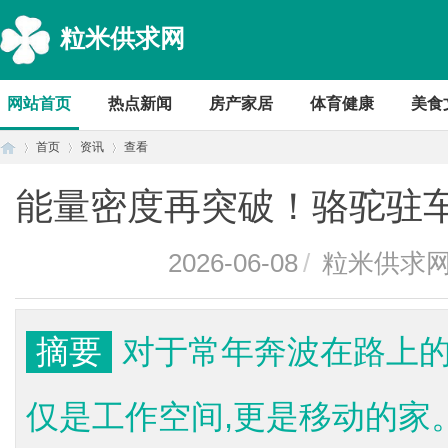
粒米供求网
网站首页
热点新闻
房产家居
体育健康
美食
首页
资讯
查看
能量密度再突破！骆驼驻车
首
›
›
›
2026-06-08
/
粒米供求
摘要
对于常年奔波在路上的
仅是工作空间,更是移动的家
页