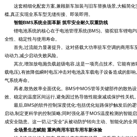
这套精细化配套方案,兼顾新车加装与旧车替换场景,大幅简化
槛,真正实现全系车型无缝衔接、即装即用。
智能BMS系统全面革新 筑牢安全耐久双重防线
锂电池系统的核心在于电池管理系统(BMS)。骆驼驻车锂电PL
全性、稳定性与使用寿命。
首先,过流能力显著提升。这对搭载大功率驻车空调的商用车至
动动力,减少启动失败风险。
其次,增加放电抛负载超级电容,这是一项亮点技术。它能有效
载电压),有效降低瞬时电压冲击对电池及车载电子设备造成的影响
气系统寿命。
再者,散热效率全面优化。BMS中MOS管等关键部件的散热设
效、稳定的温度区间运行,避免因过热导致性能衰减或保护性关机
最后,BMS的软件控制深度优化:包括优化短路保护触发后的逻
启动,制定更科学的控制策略;同时强化基于MOS温度检测的智能
成安全隐患。这一切,让“安全”从被动防护转向主动、智能化的全
全场景生态赋能 重构商用车驻车用车新体验