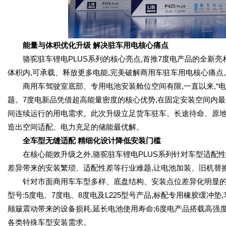
能量与体积优化升级 解决驻车用电核心痛点
骆驼驻车锂电PLUS系列的核心亮点,首推7度电产品的全新亮
体积内,可承载、释放更多电能,完美破解商用车驻车用电核心痛点
商用车驾驶室底部、专用电池安装舱位空间有限,一直以来,“电
题。7度电新品凭借超高能量密度的核心优势,在固定安装空间内
间连续运行的用电需求。此次升级立足货车驻车、长途待命、原地
造出空间适配、电力充足的储能最优解。
全车型无缝适配 精细化设计降低安装门槛
在核心能效升级之外,骆驼驻车锂电PLUS系列针对车型适配性
差异带来的安装繁琐、适配性差等行业难题,让电池加装、旧机替
针对市面商用车车型多样、底盘结构、安装点位差异化明显的特
型号:5度电、7度电、8度电及L225型号产品,标配专用橡胶缓冲
颠簸震动带来的设备损耗,延长电池使用寿命;6度电产品搭载高强
各类特殊车型安装需求。