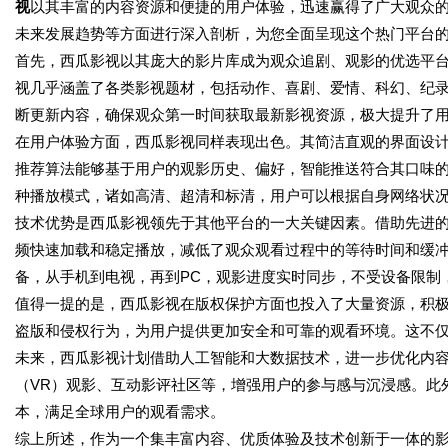
视
以其丰富的内容资源和便捷的用户体验，迅速赢得了广大观众
未来发展趋势等方面进行深入剖析，为您全面呈现这个热门平台
首先，西瓜影视以其庞大的影片库成为观众追剧、观影的优选平
视几乎涵盖了各类影视题材，包括动作、喜剧、爱情、科幻、纪
断更新内容，确保观众第一时间获取最新影视资源，极大提升了
在用户体验方面，西瓜影视同样表现出色。其简洁直观的界面设计
推荐算法能够基于用户的观影历史、偏好，智能推送符合其口味
种播放模式，诸如高清、超清和标清，用户可以根据自身网络状
技术优势是西瓜影视领先于其他平台的一大关键因素。借助先进的
频快速加载和稳定播放，减低了观众观看过程中的等待时间和缓
备，从手机到电视，再到PC，观影进度实时同步，不受设备限制
值得一提的是，西瓜影视在版权保护方面也投入了大量资源，积
盗版和侵权行为，为用户提供更加安全和可靠的观看环境。这不
未来，西瓜影视计划借助人工智能和大数据技术，进一步优化内
（VR）观影、互动影评社区等，增强用户的参与感与沉浸感。此
本，满足全球用户的观看需求。
综上所述，作为一个集丰富内容、优质体验及技术创新于一体的