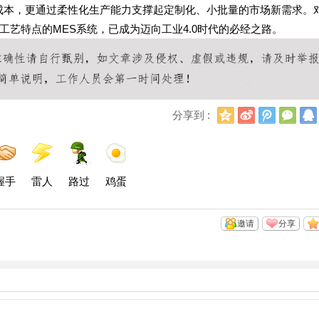
运营成本，更通过柔性化生产能力支撑起定制化、小批量的市场新需求。
艺特点的MES系统，已成为迈向工业4.0时代的必经之路。
Q
新
腾
微
分享到 :
Q
浪
讯
信
空
微
微
间
博
博
握手
雷人
路过
鸡蛋
邀请
分享