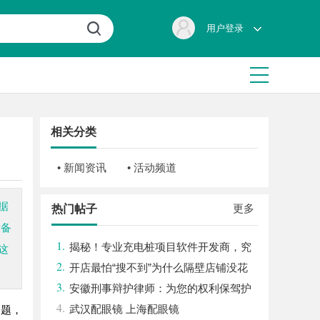
用户登录
相关分类
• 新闻资讯
• 活动频道
据
更多
热门帖子
设备
1.
揭秘！专业充电桩项目软件开发商，究
这
2.
竟藏着哪些行业秘诀？
开店最怕“搜不到”为什么隔壁店铺没花
3.
钱，ai却天天给他免费派单？
安徽刑事辩护律师：为您的权利保驾护
4.
航
武汉配眼镜 上海配眼镜
问题，