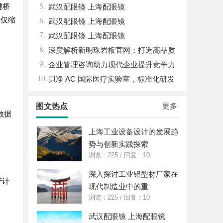
5.
键桥
武汉配眼镜 上海配眼镜
6.
不仅缩
武汉配眼镜 上海配眼镜
7.
武汉配眼镜 上海配眼镜
8.
深度解析新明珠岩板官网：打造高品质
9.
岩板行业标杆平台
企业管理咨询助力现代企业提升竞争力
10.
的实践与策略
贝净 AC 国际医疗实验室，标准化研发
体系全解析
更多
图文热点
数据
。
上海工业设备设计的发展趋
势与创新实践探索
浏览 : 225
/
回复 : 10
深入探讨工业铝型材厂家在
产计
现代制造业中的重
浏览 : 225
/
回复 : 10
武汉配眼镜 上海配眼镜